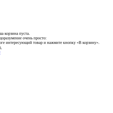
а корзина пуста.
доразумение очень просто:
логе интересующий товар и нажмите кнопку «В корзину».
б.
у