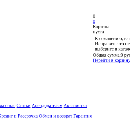
0
0
Корзина
пуста
К сожалению, ваш
Исправить это не
выберите в ката
Общая сумма:
0 ру
Перейти в корзин
ы о нас
Статьи
Арендодателям
Аквачистка
Кредит и Рассрочка
Обмен и возврат
Гарантия