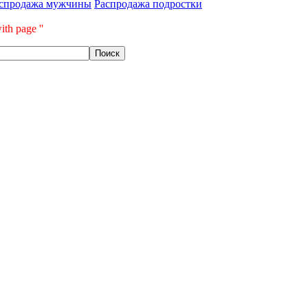
спродажа мужчины
Распродажа подростки
ith page ''