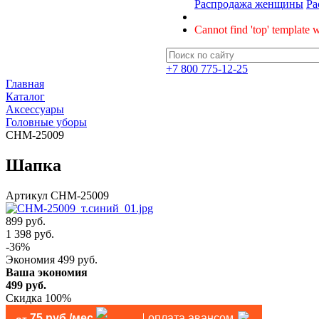
Распродажа женщины
Ра
Cannot find 'top' template w
+7 800 775-12-25
Главная
Каталог
Аксессуары
Головные уборы
CHM-25009
Шапка
Артикул
CHM-25009
899 руб.
1 398
руб.
-
36
%
Экономия
499
руб.
Ваша экономия
499
руб.
Скидка 100%
75 руб./мес
оплата авансом
от