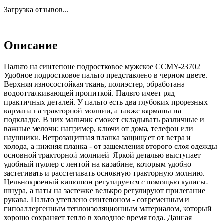
Загрузка отзывов...
Описание
Пальто на синтепоне подростковое мужское CCMY-23702
Удобное подростковое пальто представлено в черном цвете.
Верхняя износостойкая ткань, полиэстер, обработана
водоотталкивающей пропиткой. Пальто имеет ряд
практичных деталей. У пальто есть два глубоких прорезных
кармана на тракторной молнии, а также карманы на
подкладке. В них мальчик сможет складывать различные и
важные мелочи: например, ключи от дома, телефон или
наушники. Ветрозащитная планка защищает от ветра и
холода, а нижняя планка - от защемления второго слоя одежды
основной тракторной молнией. Яркой деталью выступает
удобный пуллер с лентой на карабине, которым удобно
застегивать и расстегивать основную тракторную молнию.
Цельнокроеный капюшон регулируется с помощью кулисы-
шнура, а паты на застежке велькро регулируют прилегание
рукава. Пальто утеплено синтепоном - современным и
гипоаллергенным теплоизоляционным материалом, который
хорошо сохраняет тепло в холодное время года. Данная