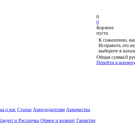
0
0
Корзина
пуста
К сожалению, ваш
Исправить это не
выберите в ката
Общая сумма:
0 ру
Перейти в корзин
ы о нас
Статьи
Арендодателям
Аквачистка
Кредит и Рассрочка
Обмен и возврат
Гарантия