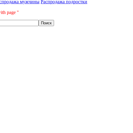
спродажа мужчины
Распродажа подростки
ith page ''