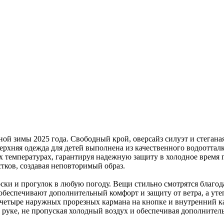
ой зимы 2025 года. Свободный крой, оверсайз силуэт и стегана
хняя одежда для детей выполнена из качественного водоотталки
х температурах, гарантируя надежную защиту в холодное время
стков, создавая неповторимый образ.
оски и прогулок в любую погоду. Вещи стильно смотрятся благ
обеспечивают дополнительный комфорт и защиту от ветра, а ут
 четыре наружных прорезных кармана на кнопке и внутренний к
руке, не пропуская холодный воздух и обеспечивая дополнитель