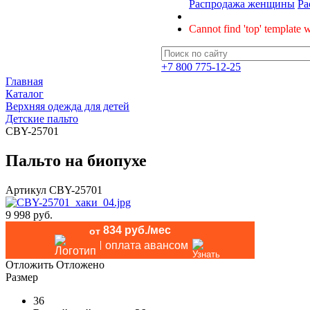
Распродажа женщины
Ра
Cannot find 'top' template w
+7 800 775-12-25
Главная
Каталог
Верхняя одежда для детей
Детские пальто
CBY-25701
Пальто на биопухе
Артикул
CBY-25701
9 998 руб.
834 руб./мес
от
оплата авансом
Отложить
Отложено
Размер
36