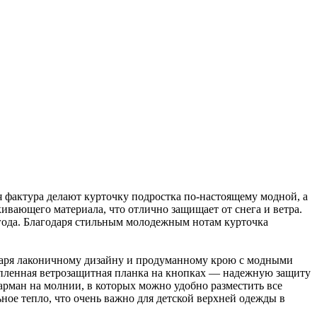
я фактура делают курточку подростка по‑настоящему модной, а
вающего материала, что отлично защищает от снега и ветра.
 года. Благодаря стильным молодежным нотам курточка
одаря лаконичному дизайну и продуманному крою с модными
епленная ветрозащитная планка на кнопках — надежную защиту
арман на молнии, в которых можно удобно разместить все
ное тепло, что очень важно для детской верхней одежды в