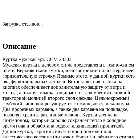
Загрузка отзывов...
Описание
Куртка мужская арт. CCM-23303
Мужская куртка в деловом стиле представлена в темно-синем
цвете. Верхняя ткань куртки, износостойкий полиэстер, имеет
горизонтальную строчку. Помимо этого, у данной куртки есть
ряд функциональных деталей. Ветрозащитная планка на
кнопках обеспечивает дополнительную защиту от ветра и
холода, а нижняя планка защищает от защемления основной
тракторной молнией второго слоя одежды. Цельнокроеный
глубокий капюшон регулируется с помощью кулисы-шнура.
Два прорезных кармана, а также два кармана на подкладке,
позволят хранить различные мелочи. Куртка утеплена
синтепоном, который хорошо сохраняет тепло в холодное
время года и обработана водоотталкивающей пропиткой.
Длина куртки, строгий силуэт и крой подходят для
классического костюма (пиджак и брюки) и офисного стиля в