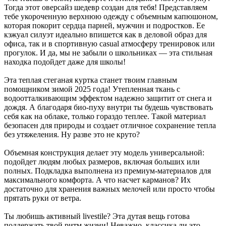
Тогда этот оверсайз шедевр создан для тебя! Представляем
тебе укороченную верхнюю одежду с объемным капюшоном,
которая покорит сердца парней, мужчин и подростков. Ее
кэжуал силуэт идеально впишется как в деловой образ для
офиса, так и в спортивную casual атмосферу тренировок или
прогулок. И да, мы не забыли о школьниках — эта стильная
находка подойдет даже для школы!
Эта теплая стеганая куртка станет твоим главным
помощником зимой 2025 года! Утепленная ткань с
водоотталкивающим эффектом надежно защитит от снега и
дождя. А благодаря био-пуху внутри ты будешь чувствовать
себя как на облаке, только гораздо теплее. Такой материал
безопасен для природы и создает отличное сохранение тепла
без утяжеления. Ну разве это не круто?
Объемная конструкция делает эту модель универсальной:
подойдет людям любых размеров, включая больших или
полных. Подкладка выполнена из премиум-материалов для
максимального комфорта. А что насчет карманов? Их
достаточно для хранения важных мелочей или просто чтобы
прятать руки от ветра.
Ты любишь активный livestile? Эта дутая вещь готова
поддержать твой ритм жизни! Неважно, классика ли это