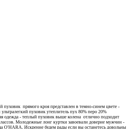
 пуховик прямого кроя представлен в темно-синем цвете -
и ультралегкий пуховик утеплитель пух 80% перо 20%
няя одежда - теплый пуховик выше колена отлично подходит
классов. Молодежные лонг куртки завоевали доверие мужчин -
нда O'HARA. Искренне будем рады если вы останетесь довольны