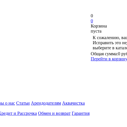
0
0
Корзина
пуста
К сожалению, ваш
Исправить это не
выберите в ката
Общая сумма:
0 ру
Перейти в корзин
ы о нас
Статьи
Арендодателям
Аквачистка
Кредит и Рассрочка
Обмен и возврат
Гарантия