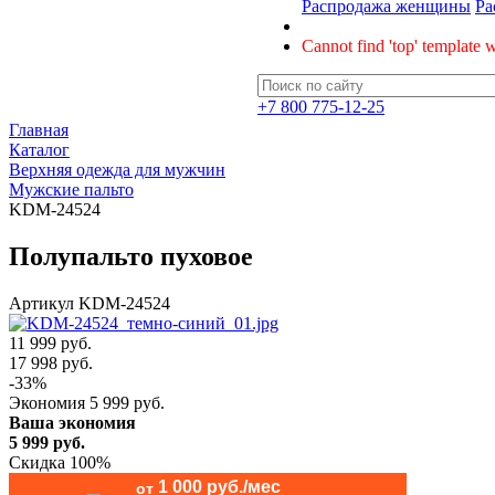
Распродажа женщины
Ра
Cannot find 'top' template w
+7 800 775-12-25
Главная
Каталог
Верхняя одежда для мужчин
Мужские пальто
KDM-24524
Полупальто пуховое
Артикул
KDM-24524
11 999 руб.
17 998
руб.
-
33
%
Экономия
5 999
руб.
Ваша экономия
5 999
руб.
Скидка 100%
1 000 руб./мес
от