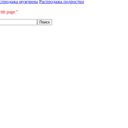
спродажа мужчины
Распродажа подростки
ith page ''