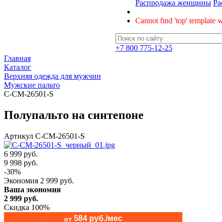
Распродажа женщины
Ра
Cannot find 'top' template w
+7 800 775-12-25
Главная
Каталог
Верхняя одежда для мужчин
Мужские пальто
C-CM-26501-S
Полупальто на синтепоне
Артикул
C-CM-26501-S
6 999 руб.
9 998
руб.
-
30
%
Экономия
2 999
руб.
Ваша экономия
2 999
руб.
Скидка 100%
584 руб./мес
от