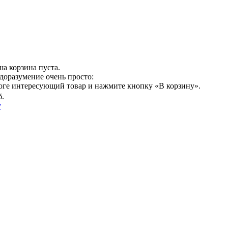
а корзина пуста.
доразумение очень просто:
логе интересующий товар и нажмите кнопку «В корзину».
б.
у