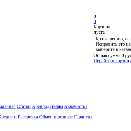
0
0
Корзина
пуста
К сожалению, ваш
Исправить это не
выберите в ката
Общая сумма:
0 ру
Перейти в корзин
ы о нас
Статьи
Арендодателям
Аквачистка
Кредит и Рассрочка
Обмен и возврат
Гарантия