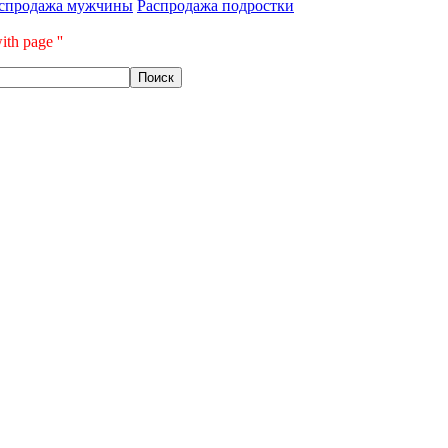
спродажа мужчины
Распродажа подростки
ith page ''