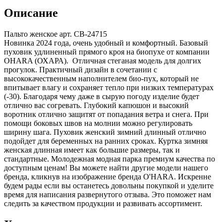
Описание
Пальто женское арт. CB-24715
Новинка 2024 года, очень удобный и комфортный. Базовый
пуховик удлиненный прямого кроя на биопухе от компании
OHARA (ОХАРА). Отличная стеганая модель для долгих
прогулок. Практичный дизайн в сочетании с
высококачественным наполнителем био-пух, который не
впитывает влагу и сохраняет тепло при низких температурах
(-30). Благодаря чему даже в сырую погоду изделие будет
отлично вас согревать. Глубокий капюшон и высокий
воротник отлично защитят от попадания ветра и снега. При
помощи боковых швов на молнии можно регулировать
ширину шага. Пуховик женский зимний длинный отлично
подойдет для беременных на ранних сроках. Куртка зимняя
женская длинная имеет как большие размеры, так и
стандартные. Молодежная модная парка премиум качества по
доступным ценам! Вы можете найти другие модели нашего
бренда, кликнув на изображение бренда O'HARA. Искренне
будем рады если вы останетесь довольны покупкой и уделите
время для написания развернутого отзыва. Это поможет нам
следить за качеством продукции и развивать ассортимент.