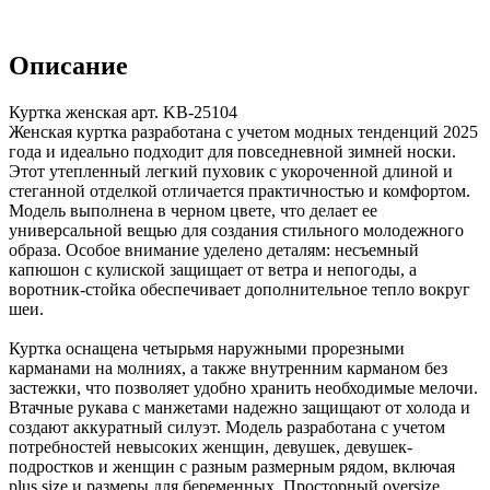
Описание
Куртка женская арт. KB-25104
Женская куртка разработана с учетом модных тенденций 2025
года и идеально подходит для повседневной зимней носки.
Этот утепленный легкий пуховик с укороченной длиной и
стеганной отделкой отличается практичностью и комфортом.
Модель выполнена в черном цвете, что делает ее
универсальной вещью для создания стильного молодежного
образа. Особое внимание уделено деталям: несъемный
капюшон с кулиской защищает от ветра и непогоды, а
воротник-стойка обеспечивает дополнительное тепло вокруг
шеи.
Куртка оснащена четырьмя наружными прорезными
карманами на молниях, а также внутренним карманом без
застежки, что позволяет удобно хранить необходимые мелочи.
Втачные рукава с манжетами надежно защищают от холода и
создают аккуратный силуэт. Модель разработана с учетом
потребностей невысоких женщин, девушек, девушек-
подростков и женщин с разным размерным рядом, включая
plus size и размеры для беременных. Просторный oversize