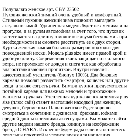
Полупальто женское арт. CBV-23502
Пуховик женский зимний очень удобный и комфортный.
Стильный пуховик женский зима позволит выглядеть
актуально зимой. Удлиненная модель будет незаменима и на
прогулке, и за рулем автомобиля за счет того, что пуховик
застегивается на длинную молнию с двумя бегунками - при
необходимости вы сможете расстегнуть ее с двух сторон.
Куртка женская зимняя больших размеров подходит для
повседневной носки. Модель plus size имеет прямой крой и
удобную длину. Современная ткань защищает от сильного
ветра, не промокает от дождя и снега так как обработана
влагоотталкивающей пропиткой. Внутри изделия -
качественный утеплитель (биопух 100%). Два боковых
кармана позволят разместить смартфон, кошелек или другие
вещи, а также согреть руки. Внутри куртки предусмотрены
потайной карман для важных мелочей и трикотажные
манжеты в рукавах. Утепленная куртка женская зимняя plus
size (плюс сайз) станет настоящей находкой для женщин,
девушек, беременных.Пальто женское будет хорошо
смотреться в сочетании с джинсами, брюками, юбками
средней длины и зимними аксессуарами. Вы можете найти
другие модели нашего бренда, кликнув на изображение
бренда O'HARA. Искренне будем рады если вы останетесь
довольны покупкой и уделите время для написания