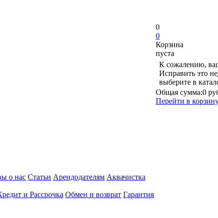
0
0
Корзина
пуста
К сожалению, ваш
Исправить это не
выберите в ката
Общая сумма:
0 ру
Перейти в корзин
ы о нас
Статьи
Арендодателям
Аквачистка
Кредит и Рассрочка
Обмен и возврат
Гарантия