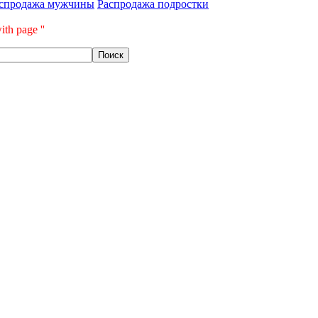
спродажа мужчины
Распродажа подростки
ith page ''