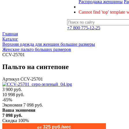
Распродажа женщины
Ра
Cannot find 'top' template w
+7 800 775-12-25
Главная
Каталог
Верхняя одежда для женщин большие размеры
Женские пальто больших размеров
CCV-25701
Пальто на синтепоне
Артикул
CCV-25701
3 900 руб.
10 998
руб.
-
65
%
Экономия
7 098
руб.
Ваша экономия
7 098
руб.
Скидка 100%
325 руб./мес
от