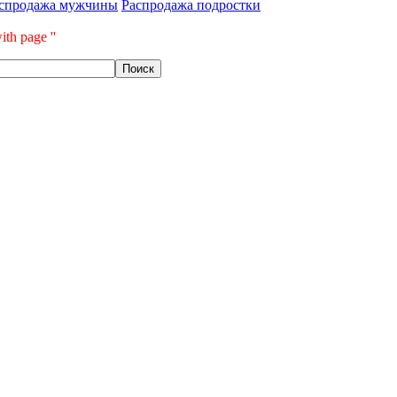
спродажа мужчины
Распродажа подростки
ith page ''