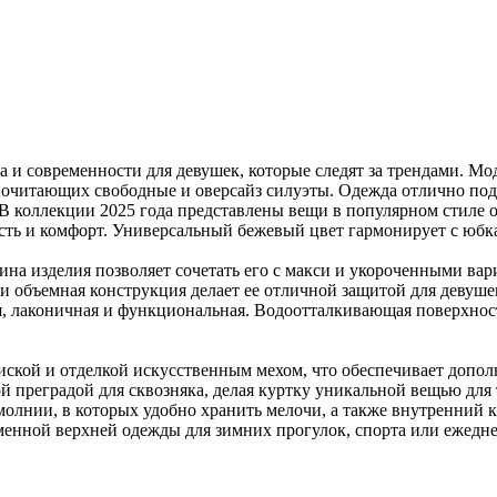
 и современности для девушек, которые следят за трендами. Мо
почитающих свободные и оверсайз силуэты. Одежда отлично под
 коллекции 2025 года представлены вещи в популярном стиле ov
ность и комфорт. Универсальный бежевый цвет гармонирует с юб
ина изделия позволяет сочетать его с макси и укороченными ва
 и объемная конструкция делает ее отличной защитой для девуш
ая, лаконичная и функциональная. Водоотталкивающая поверхнос
кой и отделкой искусственным мехом, что обеспечивает дополн
й преградой для сквозняка, делая куртку уникальной вещью для 
олнии, в которых удобно хранить мелочи, а также внутренний к
енной верхней одежды для зимних прогулок, спорта или ежедне