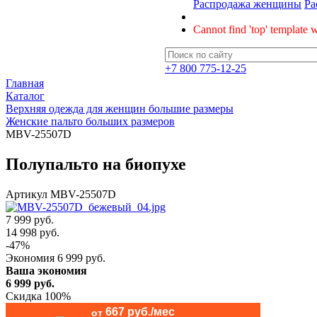
Распродажа женщины
Ра
Cannot find 'top' template w
+7 800 775-12-25
Главная
Каталог
Верхняя одежда для женщин большие размеры
Женские пальто больших размеров
MBV-25507D
Полупальто на биопухе
Артикул
MBV-25507D
7 999 руб.
14 998
руб.
-
47
%
Экономия
6 999
руб.
Ваша экономия
6 999
руб.
Скидка 100%
667 руб./мес
от