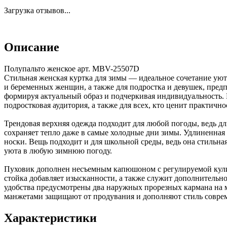
Загрузка отзывов...
Описание
Полупальто женское арт. MBV-25507D
Стильная женская куртка для зимы — идеальное сочетание уюта
и беременных женщин, а также для подростка и девушек, пред
формируя актуальный образ и подчеркивая индивидуальность. В
подростковая аудитория, а также для всех, кто ценит практич
Трендовая верхняя одежда подходит для любой погоды, ведь дл
сохраняет тепло даже в самые холодные дни зимы. Удлиненная
носки. Вещь подходит и для школьной среды, ведь она стильн
уюта в любую зимнюю погоду.
Пуховик дополнен несъемным капюшоном с регулируемой кулис
стойка добавляет изысканности, а также служит дополнительно
удобства предусмотрены два наружных прорезных кармана на м
манжетами защищают от продувания и дополняют стиль соврем
Характеристики