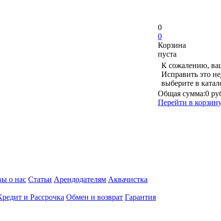
0
0
Корзина
пуста
К сожалению, ваш
Исправить это не
выберите в ката
Общая сумма:
0 ру
Перейти в корзин
ы о нас
Статьи
Арендодателям
Аквачистка
Кредит и Рассрочка
Обмен и возврат
Гарантия