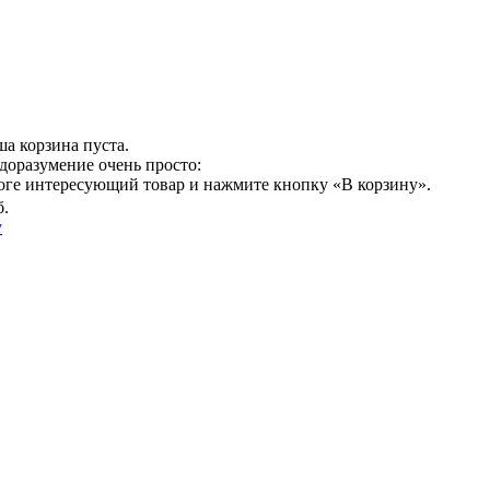
а корзина пуста.
доразумение очень просто:
логе интересующий товар и нажмите кнопку «В корзину».
б.
у