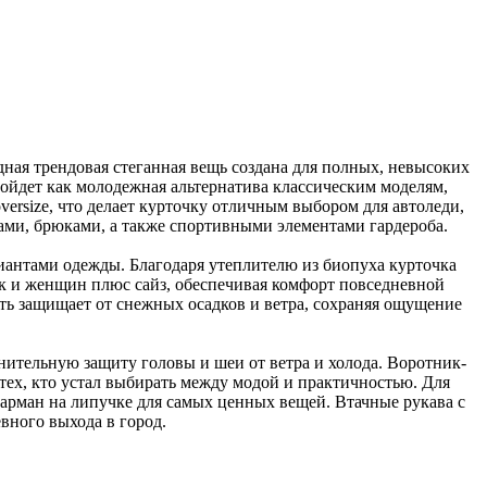
дная трендовая стеганная вещь создана для полных, невысоких
ойдет как молодежная альтернатива классическим моделям,
ersize, что делает курточку отличным выбором для автоледи,
ками, брюками, а также спортивными элементами гардероба.
риантами одежды. Благодаря утеплителю из биопуха курточка
ек и женщин плюс сайз, обеспечивая комфорт повседневной
ть защищает от снежных осадков и ветра, сохраняя ощущение
ительную защиту головы и шеи от ветра и холода. Воротник-
тех, кто устал выбирать между модой и практичностью. Для
арман на липучке для самых ценных вещей. Втачные рукава с
вного выхода в город.