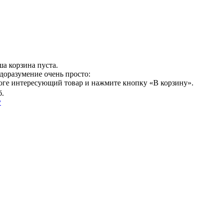
а корзина пуста.
доразумение очень просто:
логе интересующий товар и нажмите кнопку «В корзину».
б.
у