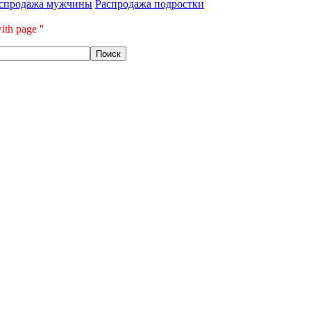
спродажа мужчины
Распродажа подростки
ith page ''