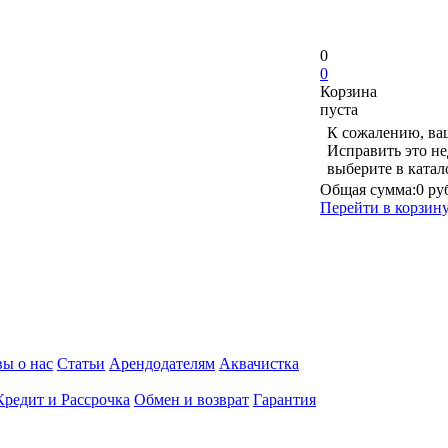
0
0
Корзина
пуста
К сожалению, ваш
Исправить это не
выберите в ката
Общая сумма:
0 ру
Перейти в корзин
ы о нас
Статьи
Арендодателям
Аквачистка
Кредит и Рассрочка
Обмен и возврат
Гарантия