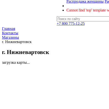
Распродажа женщины
Ра
Cannot find 'top' template w
+7 800 775-12-25
Главная
Контакты
Магазины
г. Нижневартовск
г. Нижневартовск
загрузка карты...