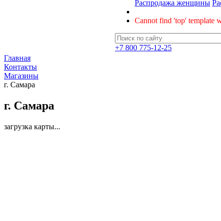
Распродажа женщины
Ра
Cannot find 'top' template w
+7 800 775-12-25
Главная
Контакты
Магазины
г. Самара
г. Самара
загрузка карты...