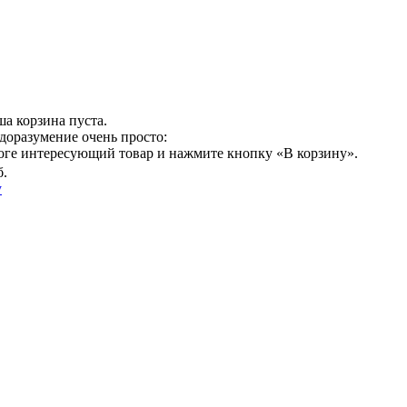
а корзина пуста.
доразумение очень просто:
логе интересующий товар и нажмите кнопку «В корзину».
б.
у