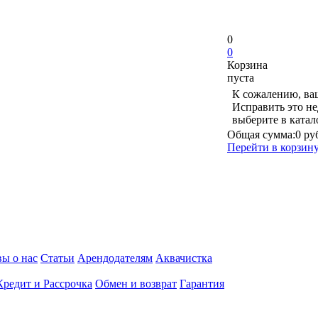
0
0
Корзина
пуста
К сожалению, ваш
Исправить это не
выберите в ката
Общая сумма:
0 ру
Перейти в корзин
ы о нас
Статьи
Арендодателям
Аквачистка
Кредит и Рассрочка
Обмен и возврат
Гарантия