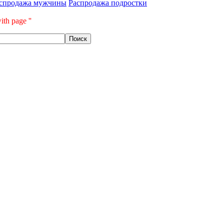
спродажа мужчины
Распродажа подростки
ith page ''