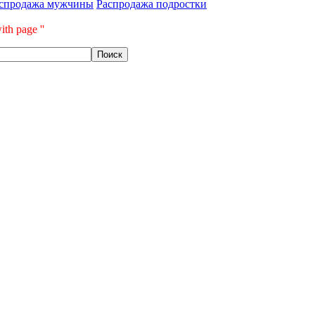
спродажа мужчины
Распродажа подростки
ith page ''