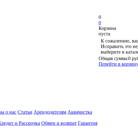
0
0
Корзина
пуста
К сожалению, ваш
Исправить это не
выберите в ката
Общая сумма:
0 ру
Перейти в корзин
ы о нас
Статьи
Арендодателям
Аквачистка
Кредит и Рассрочка
Обмен и возврат
Гарантия