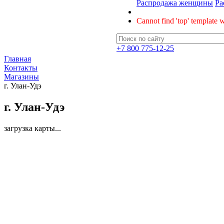
Распродажа женщины
Ра
Cannot find 'top' template w
+7 800 775-12-25
Главная
Контакты
Магазины
г. Улан-Удэ
г. Улан-Удэ
загрузка карты...