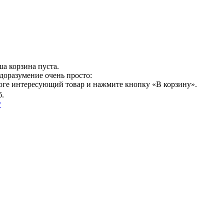
а корзина пуста.
доразумение очень просто:
логе интересующий товар и нажмите кнопку «В корзину».
б.
у