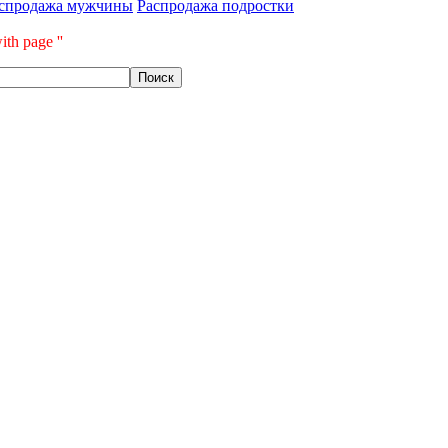
спродажа мужчины
Распродажа подростки
ith page ''