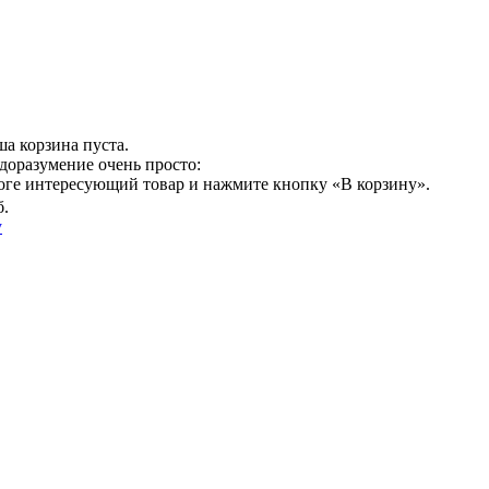
а корзина пуста.
доразумение очень просто:
логе интересующий товар и нажмите кнопку «В корзину».
б.
у