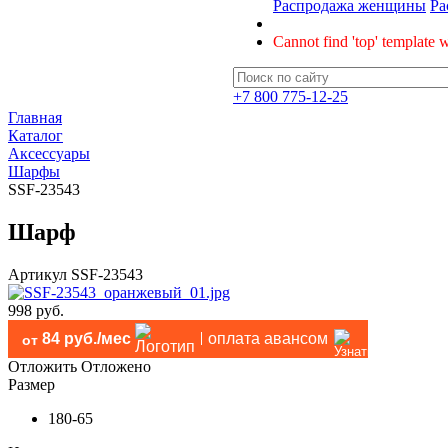
Распродажа женщины
Ра
Cannot find 'top' template w
+7 800 775-12-25
Главная
Каталог
Аксессуары
Шарфы
SSF-23543
Шарф
Артикул
SSF-23543
998 руб.
84 руб./мес
оплата авансом
от
Отложить
Отложено
Размер
180-65