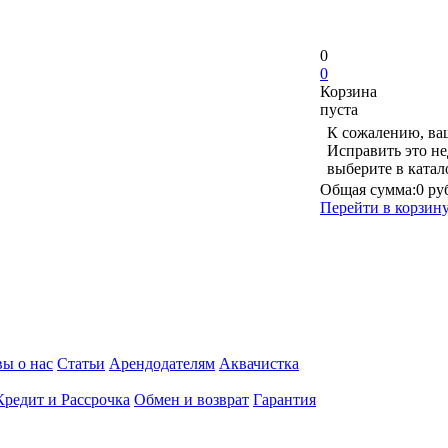
0
0
Корзина
пуста
К сожалению, ваш
Исправить это не
выберите в ката
Общая сумма:
0 ру
Перейти в корзин
ы о нас
Статьи
Арендодателям
Аквачистка
Кредит и Рассрочка
Обмен и возврат
Гарантия