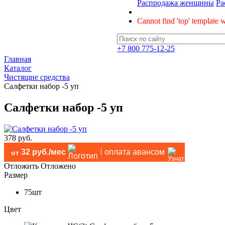
Распродажа женщины
Ра
Cannot find 'top' template w
+7 800 775-12-25
Главная
Каталог
Чистящие средства
Салфетки набор -5 уп
Салфетки набор -5 уп
378 руб.
32 руб./мес
оплата авансом
от
Отложить
Отложено
Размер
75шт
Цвет