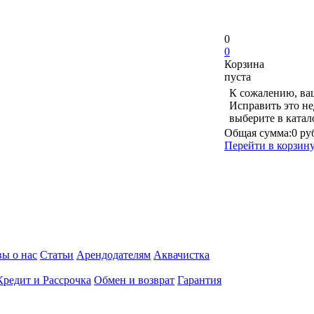
0
0
Корзина
пуста
К сожалению, ваш
Исправить это не
выберите в ката
Общая сумма:
0 ру
Перейти в корзин
ы о нас
Статьи
Арендодателям
Аквачистка
Кредит и Рассрочка
Обмен и возврат
Гарантия