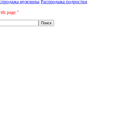
спродажа мужчины
Распродажа подростки
ith page ''