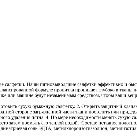
 салфетки. Наши пятновыводящие салфетки эффективно и быстр
балансированной формуле пропитка проникает глубоко в ткань, н
очке или машине будут незаменимым средством, чтобы ваши вещи 
отовить сухую бумажную салфетку. 2. Открыть защитный клапан
братной стороне загрязнённой части ткани постелить или придер
ого удаления пятна. 4. По мере необходимости менять сухую сал
место затем промыть его теплой водой. Состав: нетканое полот
 динатриевая соль ЭДТА, метилхлороизотиазолион, метилизоти