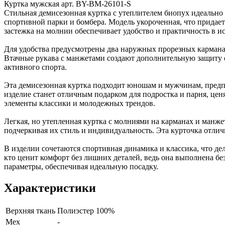
Куртка мужская арт. BY-BM-26101-S
Стильная демисезонная куртка с утеплителем биопух идеально
спортивной парки и бомбера. Модель укороченная, что придает
застежка на молнии обеспечивает удобство и практичность в 
Для удобства предусмотрены два наружных прорезных кармана 
Втачные рукава с манжетами создают дополнительную защиту от
активного спорта.
Эта демисезонная куртка подходит юношам и мужчинам, пред
изделие станет отличным подарком для подростка и парня, цен
элементы классики и молодежных трендов.
Легкая, но утепленная куртка с молниями на карманах и манж
подчеркивая их стиль и индивидуальность. Эта курточка отличн
В изделии сочетаются спортивная динамика и классика, что де
кто ценит комфорт без лишних деталей, ведь она выполнена б
параметры, обеспечивая идеальную посадку.
Характеристики
Верхняя ткань
Полиэстер 100%
Мех
-