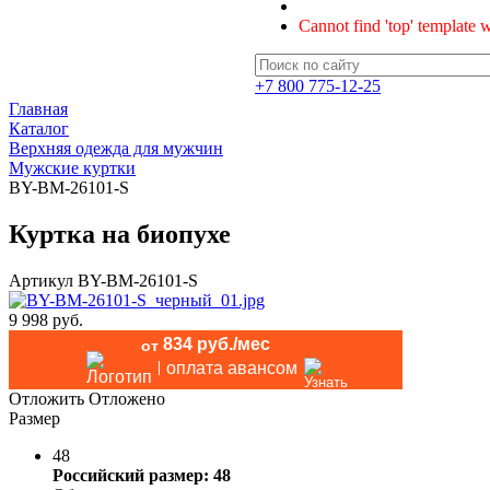
Cannot find 'top' template w
+7 800 775-12-25
Главная
Каталог
Верхняя одежда для мужчин
Мужские куртки
BY-BM-26101-S
Куртка на биопухе
Артикул
BY-BM-26101-S
9 998 руб.
834 руб./мес
от
оплата авансом
Отложить
Отложено
Размер
48
Российский размер: 48