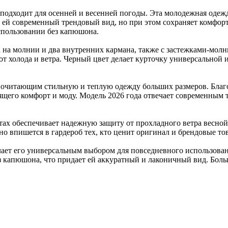
 подходит для осенней и весенней погоды. Эта молодежная одеж
 ей современный трендовый вид, но при этом сохраняет комфорт
использовании без капюшона.
на молнии и два внутренних кармана, также с застежками-молн
 холода и ветра. Черный цвет делает курточку универсальной и
почитающим стильную и теплую одежду больших размеров. Благ
ящего комфорт и моду. Модель 2026 года отвечает современным т
етах обеспечивает надежную защиту от прохладного ветра весно
о впишется в гардероб тех, кто ценит оригинал и брендовые тов
лает его универсальным выбором для повседневного использовани
ез капюшона, что придает ей аккуратный и лаконичный вид. Бол