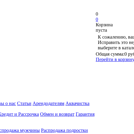
0
0
Корзина
пуста
К сожалению, ваш
Исправить это не
выберите в ката
Общая сумма:
0 ру
Перейти в корзин
ы о нас
Статьи
Арендодателям
Аквачистка
Кредит и Рассрочка
Обмен и возврат
Гарантия
спродажа мужчины
Распродажа подростки