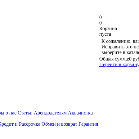
0
0
Корзина
пуста
К сожалению, ваш
Исправить это не
выберите в ката
Общая сумма:
0 ру
Перейти в корзин
ы о нас
Статьи
Арендодателям
Аквачистка
Кредит и Рассрочка
Обмен и возврат
Гарантия