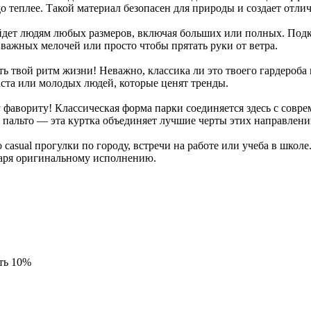
до теплее. Такой материал безопасен для природы и создает отли
ойдет людям любых размеров, включая больших или полных. Под
 важных мелочей или просто чтобы прятать руки от ветра.
ть твой ритм жизни! Неважно, классика ли это твоего гардероба
ста или молодых людей, которые ценят тренды.
фавориту! Классическая форма парки соединяется здесь с совре
пальто — эта куртка объединяет лучшие черты этих направлени
 casual прогулки по городу, встречи на работе или учеба в школ
одаря оригинальному исполнению.
ть 10%