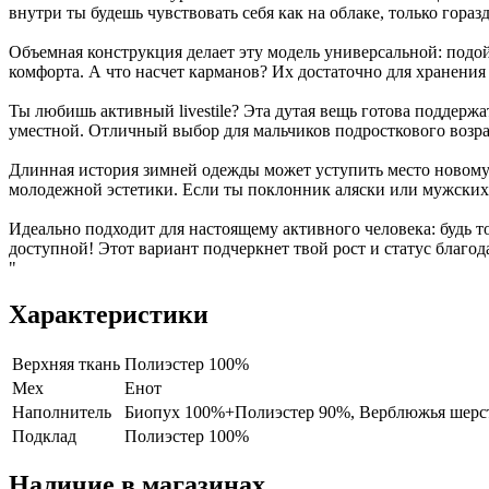
внутри ты будешь чувствовать себя как на облаке, только гораз
Объемная конструкция делает эту модель универсальной: под
комфорта. А что насчет карманов? Их достаточно для хранения
Ты любишь активный livestile? Эта дутая вещь готова поддержа
уместной. Отличный выбор для мальчиков подросткового возра
Длинная история зимней одежды может уступить место новому 
молодежной эстетики. Если ты поклонник аляски или мужских 
Идеально подходит для настоящему активного человека: будь то
доступной! Этот вариант подчеркнет твой рост и статус благ
"
Характеристики
Верхняя ткань
Полиэстер 100%
Мех
Енот
Наполнитель
Биопух 100%+Полиэстер 90%, Верблюжья шерс
Подклад
Полиэстер 100%
Наличие в магазинах