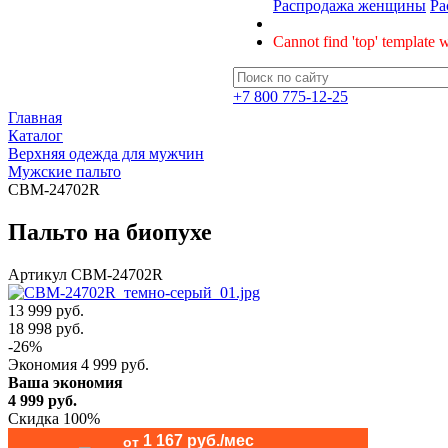
Распродажа женщины
Ра
Cannot find 'top' template w
+7 800 775-12-25
Главная
Каталог
Верхняя одежда для мужчин
Мужские пальто
CBM-24702R
Пальто на биопухе
Артикул
CBM-24702R
13 999 руб.
18 998
руб.
-
26
%
Экономия
4 999
руб.
Ваша экономия
4 999
руб.
Скидка 100%
1 167 руб./мес
от