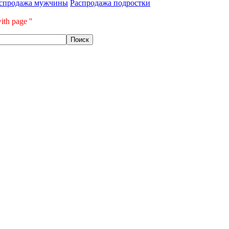
спродажа мужчины
Распродажа подростки
ith page ''