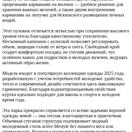
прорезными карманами на молнии — удобное решение для
хранения важных мелочей, а также двумя внутренними
карманами на липучке для безопасного размещения личных
вещей.
Этот пуховик отличается легкостью при сохранении высокого
уровня тепла благодаря качественному утеплителю.
Несъемный капюшон с кулиской позволяет регулировать
объем, защищая голову от ветра и снега. Свободный крой
создает комфортную посадку, не стесняя движений, что
особенно важно для подростков и молодых мужчин, ведущих
активный образ жизни.
Модель входит в популярную коллекцию одежды 2025 года,
разработанную с учетом потребностей молодежи: удобство,
тепло и современный дизайн сочетаются здесь максимально
гармонично. Благодаря водонепроницаемым свойствам
куртка идеально подходит для школы и спорта в холодное
время года.
Эта парка прекрасно справляется со всеми задачами верхней
одежды зимой — она теплая, влагозащитная и практичная.
Объемная стеганая структура подчеркивает модный
молодежный стиль active lifestyle без лишнего веса или
громоздкости. Курточка подходит как парням подросткового