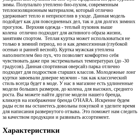
зимы. Полупальто утеплено био-пухом, современным
теплоизоляционным материалом, который отлично
удерживает тепло и неприхотлив в уходе. Данная модель
подойдет как для повседневных дел, так и для долгих зимних
прогулок. Верхняя одежда - теплый пуховик выше
колена отлично подходит для активного образа жизни,
занятиям спортом. Теплая куртка может использоваться не
только в зимний период, но и как демисезонная (глубокой
осенью и ранней весной). Куртка мужская утеплена
наполнителем био пух, что позволяет комфортно себя
чувствовать даже при экстремальных температурах (до -30
градусов). Данная спортивная оверсайз парка отлично
подходит для подростков старших классов. Молодежные лонг
куртки завоевали доверие мужчин - так как классический
стиль всегда будет в моде. У нас в магазине есть удлиненные
модели больших размеров, до колена, для высоких, среднего
роста. Вы можете найти другие модели нашего бренда,
кликнув на изображение бренда O'HARA. Искренне будем
рады если вы останетесь довольны покупкой и уделите время
для написания развернутого отзыва. Это поможет нам следить
за качеством продукции и развивать ассортимент.
Характеристики