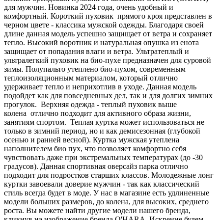
для мужчин. Новинка 2024 года, очень удобный и
комфортный. Короткий пуховик прямого кроя представлен в
черном цвете - классика мужской одежды. Благодаря своей
длине данная модель успешно защищает от ветра и сохраняет
тепло. Высокий воротник и натуральная опушка из енота
защищает от попадания влаги и ветра. Ультратеплый и
ультралегкий пуховик на био-пухе предназначен для суровой
зимы. Полупальто утеплено био-пухом, современным
теплоизоляционным материалом, который отлично
удерживает тепло и неприхотлив в уходе. Данная модель
подойдет как для повседневных дел, так и для долгих зимних
прогулок. Верхняя одежда - теплый пуховик выше
колена отлично подходит для активного образа жизни,
занятиям спортом. Теплая куртка может использоваться не
только в зимний период, но и как демисезонная (глубокой
осенью и ранней весной). Куртка мужская утеплена
наполнителем био пух, что позволяет комфортно себя
чувствовать даже при экстремальных температурах (до -30
градусов). Данная спортивная оверсайз парка отлично
подходит для подростков старших классов. Молодежные лонг
куртки завоевали доверие мужчин - так как классический
стиль всегда будет в моде. У нас в магазине есть удлиненные
модели больших размеров, до колена, для высоких, среднего
роста. Вы можете найти другие модели нашего бренда,
кликнув на изображение бренда O'HARA. Искренне будем