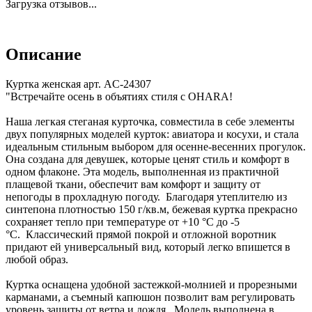
Загрузка отзывов...
Описание
Куртка женская арт. AC-24307
"Встречайте осень в объятиях стиля с OHARA!
Наша легкая стеганая курточка, совместила в себе элементы
двух популярных моделей курток: авиатора и косухи, и стала
идеальным стильным выбором для осенне-весенних прогулок.
Она создана для девушек, которые ценят стиль и комфорт в
одном флаконе. Эта модель, выполненная из практичной
плащевой ткани, обеспечит вам комфорт и защиту от
непогоды в прохладную погоду. Благодаря утеплителю из
синтепона плотностью 150 г/кв.м, бежевая куртка прекрасно
сохраняет тепло при температуре от +10 °C до -5
°C. Классический прямой покрой и отложной воротник
придают ей универсальный вид, который легко впишется в
любой образ.
Куртка оснащена удобной застежкой-молнией и прорезными
карманами, а съемный капюшон позволит вам регулировать
уровень защиты от ветра и дождя. Модель выполнена в