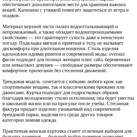
обеспечивает дополнительное место для хранения важных
вещей. Капюшон с утяжкой помогает защититься от ветра и
осадков.
Материал верхней части пальто водоотталкивающий и
непромокаемый, а также обладает водонепроницаемыми
свойствами — это гарантирует сухость даже в ненастную
погоду. Подкладка мягкая и приятная к телу, не вызывает
дискомфорта при длительном ношении. Стиль изделия
вдохновлен идеями pinterest и современной моды: oversize
фасон подходит для полных женщин плюс сайз, беременных
или невысоких девушек — свободные размеры обеспечивают
комфортное прилегание без стеснения движений.
Трендовая модель сочетается с юбками любого кроя: как
спортивными вещами, так и классическими брюками или
джинсами. Куртка подходит для подростковых образов
благодаря молодежному стилю исполнения; она будет уместна
в школьной жизни или на прогулке после учебы. Стеганная
фактура придает изделию узнаваемый вид современной
брендовой парки, выделяя его среди других товаров
категории зимняя одежда.
Практичная женская курточка станет отличным выбором для
больших размеров — большой выбор размеров позволяет