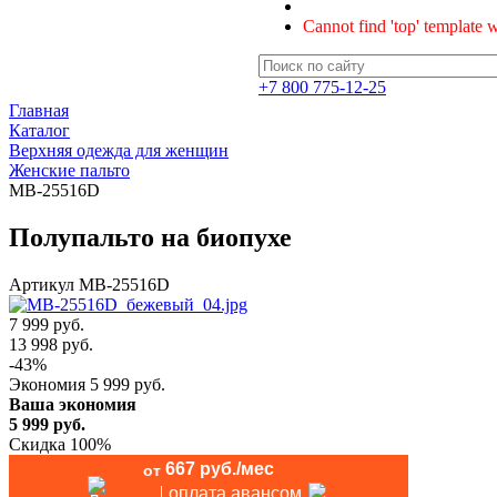
Cannot find 'top' template w
+7 800 775-12-25
Главная
Каталог
Верхняя одежда для женщин
Женские пальто
MB-25516D
Полупальто на биопухе
Артикул
MB-25516D
7 999 руб.
13 998
руб.
-
43
%
Экономия
5 999
руб.
Ваша экономия
5 999
руб.
Скидка 100%
667 руб./мес
от
оплата авансом