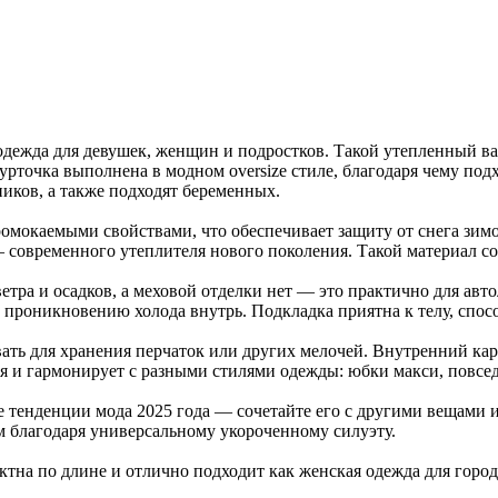
дежда для девушек, женщин и подростков. Такой утепленный ва
урточка выполнена в модном oversize стиле, благодаря чему под
иков, а также подходят беременных.
ромокаемыми свойствами, что обеспечивает защиту от снега зим
 — современного утеплителя нового поколения. Такой материал с
тра и осадков, а меховой отделки нет — это практично для ав
т проникновению холода внутрь. Подкладка приятна к телу, спос
ть для хранения перчаток или других мелочей. Внутренний кар
ия и гармонирует с разными стилями одежды: юбки макси, повс
тенденции мода 2025 года — сочетайте его с другими вещами из
ом благодаря универсальному укороченному силуэту.
ктна по длине и отлично подходит как женская одежда для город