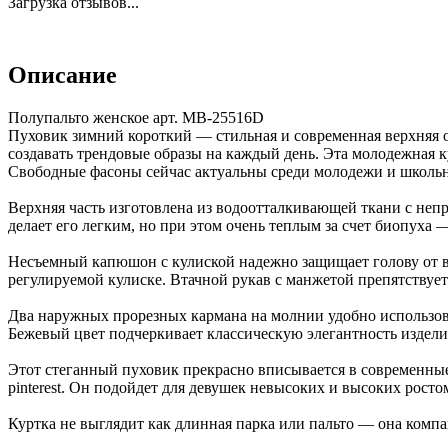
Загрузка отзывов...
Описание
Полупальто женское арт. MB-25516D
Пуховик зимний короткий — стильная и современная верхняя о
создавать трендовые образы на каждый день. Эта молодежная к
Свободные фасоны сейчас актуальны среди молодежи и школьн
Верхняя часть изготовлена из водоотталкивающей ткани с неп
делает его легким, но при этом очень теплым за счет биопуха
Несъемный капюшон с кулиской надежно защищает голову от ве
регулируемой кулиске. Втачной рукав с манжетой препятствуе
Два наружных прорезных кармана на молнии удобно использова
Бежевый цвет подчеркивает классическую элегантность издел
Этот стеганный пуховик прекрасно вписывается в современные 
pinterest. Он подойдет для девушек невысоких и высоких рост
Куртка не выглядит как длинная парка или пальто — она компа