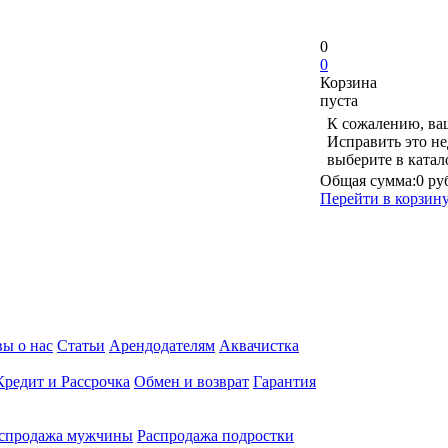
0
0
Корзина
пуста
К сожалению, ваш
Исправить это не
выберите в ката
Общая сумма:
0 ру
Перейти в корзин
ы о нас
Статьи
Арендодателям
Аквачистка
Кредит и Рассрочка
Обмен и возврат
Гарантия
спродажа мужчины
Распродажа подростки