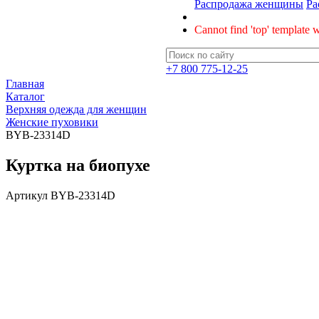
Распродажа женщины
Ра
Cannot find 'top' template w
+7 800 775-12-25
Главная
Каталог
Верхняя одежда для женщин
Женские пуховики
BYB-23314D
Куртка на биопухе
Артикул
BYB-23314D