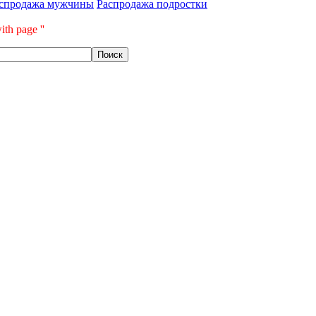
спродажа мужчины
Распродажа подростки
ith page ''