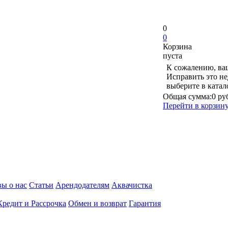
0
0
Корзина
пуста
К сожалению, ваш
Исправить это не
выберите в ката
Общая сумма:
0 ру
Перейти в корзин
ы о нас
Статьи
Арендодателям
Аквачистка
Кредит и Рассрочка
Обмен и возврат
Гарантия