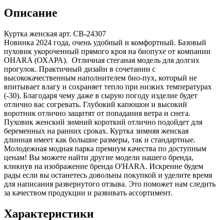
Описание
Куртка женская арт. CB-24307
Новинка 2024 года, очень удобный и комфортный. Базовый
пуховик укороченный прямого кроя на биопухе от компании
OHARA (ОХАРА). Отличная стеганая модель для долгих
прогулок. Практичный дизайн в сочетании с
высококачественным наполнителем био-пух, который не
впитывает влагу и сохраняет тепло при низких температурах
(-30). Благодаря чему даже в сырую погоду изделие будет
отлично вас согревать. Глубокий капюшон и высокий
воротник отлично защитят от попадания ветра и снега.
Пуховик женский зимний короткий отлично подойдет для
беременных на ранних сроках. Куртка зимняя женская
длинная имеет как большие размеры, так и стандартные.
Молодежная модная парка премиум качества по доступным
ценам! Вы можете найти другие модели нашего бренда,
кликнув на изображение бренда O'HARA. Искренне будем
рады если вы останетесь довольны покупкой и уделите время
для написания развернутого отзыва. Это поможет нам следить
за качеством продукции и развивать ассортимент.
Характеристики