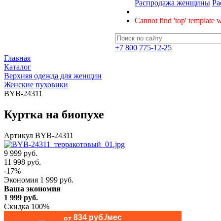
Распродажа женщины
Ра
Cannot find 'top' template w
+7 800 775-12-25
Главная
Каталог
Верхняя одежда для женщин
Женские пуховики
BYB-24311
Куртка на биопухе
Артикул
BYB-24311
9 999 руб.
11 998
руб.
-
17
%
Экономия
1 999
руб.
Ваша экономия
1 999
руб.
Скидка 100%
834 руб./мес
от