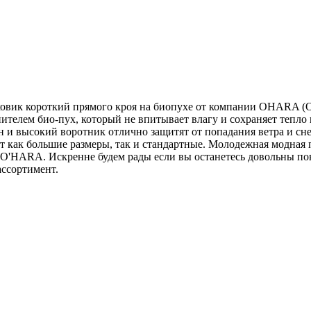
ховик короткий прямого кроя на биопухе от компании OHARA (О
елем био-пух, который не впитывает влагу и сохраняет тепло п
он и высокий воротник отлично защитят от попадания ветра и 
ет как большие размеры, так и стандартные. Молодежная модная
 O'HARA. Искренне будем рады если вы останетесь довольны пок
ассортимент.