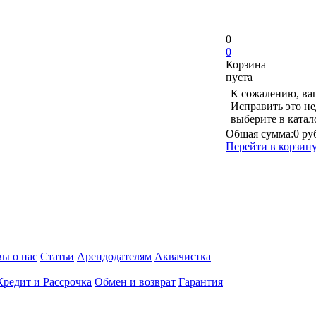
0
0
Корзина
пуста
К сожалению, ваш
Исправить это не
выберите в ката
Общая сумма:
0 ру
Перейти в корзин
ы о нас
Статьи
Арендодателям
Аквачистка
Кредит и Рассрочка
Обмен и возврат
Гарантия