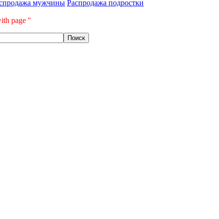
спродажа мужчины
Распродажа подростки
ith page ''