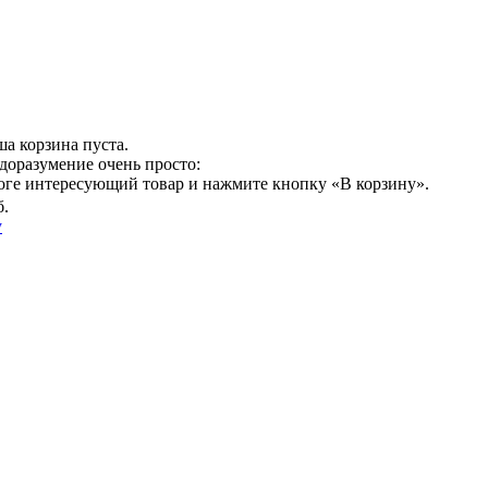
а корзина пуста.
доразумение очень просто:
логе интересующий товар и нажмите кнопку «В корзину».
б.
у