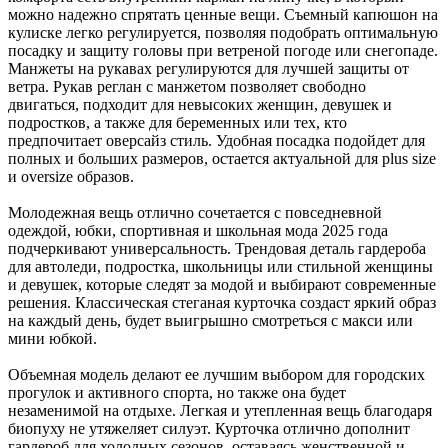
можно надежно спрятать ценные вещи. Съемный капюшон на
кулиске легко регулируется, позволяя подобрать оптимальную
посадку и защиту головы при ветреной погоде или снегопаде.
Манжеты на рукавах регулируются для лучшей защиты от
ветра. Рукав реглан с манжетом позволяет свободно
двигаться, подходит для невысоких женщин, девушек и
подростков, а также для беременных или тех, кто
предпочитает оверсайз стиль. Удобная посадка подойдет для
полных и больших размеров, остается актуальной для plus size
и oversize образов.
Молодежная вещь отлично сочетается с повседневной
одеждой, юбки, спортивная и школьная мода 2025 года
подчеркивают универсальность. Трендовая деталь гардероба
для автоледи, подростка, школьницы или стильной женщины
и девушек, которые следят за модой и выбирают современные
решения. Классическая стеганая курточка создаст яркий образ
на каждый день, будет выигрышно смотреться с макси или
мини юбкой.
Объемная модель делают ее лучшим выбором для городских
прогулок и активного спорта, но также она будет
незаменимой на отдыхе. Легкая и утепленная вещь благодаря
биопуху не утяжеляет силуэт. Курточка отлично дополнит
гардероб для холодных сезонов, оставаясь женственной и