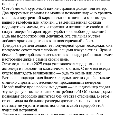
по парку.
С этой легкой курточкой вам не страшны дожди или ветер.
Два прорезных кармана на молнии позволят надежно хранить
мелочи, а внутренний карман станет отличным местом для
вашего телефона или ключей. Эта демисезонная одежда
подойдет как мамам, так и кормящим женщинам: свободный
силуэт оверсайз гарантирует удобство в любом движении!
Будь вы подростком или девушкой, эта стильная куртка
добавит ярких акцентов в ваш повседневный образ.
Трендовые детали делают ее популярной среди молодежи: она
прекрасно сочетается с любыми вещами кэжуал стиля. Яркий
бежевый цвет добавляет легкости в ваш гардероб и поднимает
настроение даже в самый серый день.
Этот модный топ 2025 года уже завоевал сердца многих
автоледи и поклонниц классического стиля. С ним вы всегда
будете выглядеть великолепно — будь то осень или лето!
Ветровка подходит для более холодных летних дней, а также
отлично справится с весенними прохладными вечерами.
Не забывайте про необычные детали — наш дизайнер создал
эту вещь с учетом всех ваших потребностей! Объемная форма
позволяет свободно двигаться без чувства стеснения. В этом
сезоне мода на большие размеры достигает новых высот,
поэтому не упустите шанс пополнить свой гардероб этой
чудесной ветровкой.
Девочки и подростки оценят ее универсальность: удобно