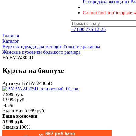
Распродажа женщины
Ра
Cannot find 'top' template w
+7 800 775-12-25
Главная
Каталог
Верхняя одежда для женщин большие размеры
Женские пуховики большого размера
BYBV-24305D
Куртка на биопухе
Артикул
BYBV-24305D
7 999 руб.
13 998
руб.
-
43
%
Экономия
5 999
руб.
Ваша экономия
5 999
руб.
Скидка 100%
667 руб./мес
от