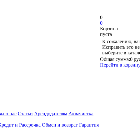
0
0
Корзина
пуста
К сожалению, ваш
Исправить это не
выберите в ката
Общая сумма:
0 ру
Перейти в корзин
ы о нас
Статьи
Арендодателям
Аквачистка
Кредит и Рассрочка
Обмен и возврат
Гарантия