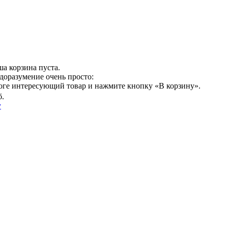
а корзина пуста.
доразумение очень просто:
логе интересующий товар и нажмите кнопку «В корзину».
б.
у