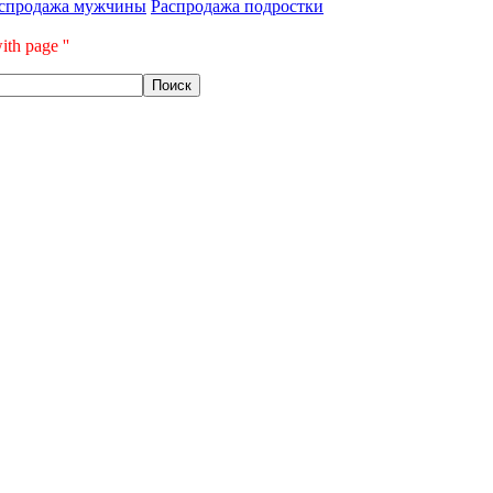
спродажа мужчины
Распродажа подростки
ith page ''