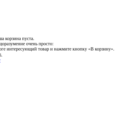
а корзина пуста.
доразумение очень просто:
логе интересующий товар и нажмите кнопку «В корзину».
б.
у