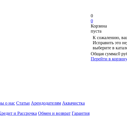
0
0
Корзина
пуста
К сожалению, ваш
Исправить это не
выберите в ката
Общая сумма:
0 ру
Перейти в корзин
ы о нас
Статьи
Арендодателям
Аквачистка
Кредит и Рассрочка
Обмен и возврат
Гарантия