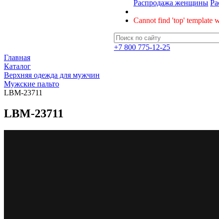
Распродажа женщины
Ра
Cannot find 'top' template w
+7 800 775-12-25
Главная
Каталог
Верхняя одежда для мужчин
Мужские пальто
LBM-23711
LBM-23711