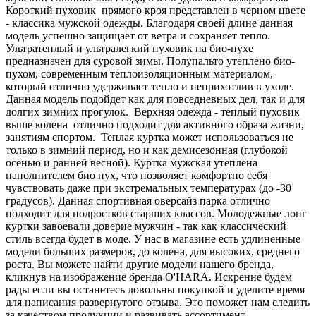
Короткий пуховик прямого кроя представлен в черном цвете
- классика мужской одежды. Благодаря своей длине данная
модель успешно защищает от ветра и сохраняет тепло.
Ультратеплый и ультралегкий пуховик на био-пухе
предназначен для суровой зимы. Полупальто утеплено био-
пухом, современным теплоизоляционным материалом,
который отлично удерживает тепло и неприхотлив в уходе.
Данная модель подойдет как для повседневных дел, так и для
долгих зимних прогулок. Верхняя одежда - теплый пуховик
выше колена отлично подходит для активного образа жизни,
занятиям спортом. Теплая куртка может использоваться не
только в зимний период, но и как демисезонная (глубокой
осенью и ранней весной). Куртка мужская утеплена
наполнителем био пух, что позволяет комфортно себя
чувствовать даже при экстремальных температурах (до -30
градусов). Данная спортивная оверсайз парка отлично
подходит для подростков старших классов. Молодежные лонг
куртки завоевали доверие мужчин - так как классический
стиль всегда будет в моде. У нас в магазине есть удлиненные
модели больших размеров, до колена, для высоких, среднего
роста. Вы можете найти другие модели нашего бренда,
кликнув на изображение бренда O'HARA. Искренне будем
рады если вы останетесь довольны покупкой и уделите время
для написания развернутого отзыва. Это поможет нам следить
за качеством продукции и развивать ассортимент.