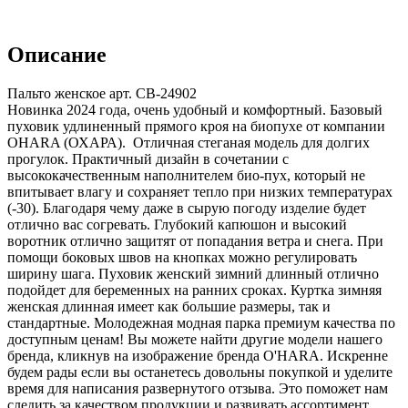
Описание
Пальто женское арт. CB-24902
Новинка 2024 года, очень удобный и комфортный. Базовый
пуховик удлиненный прямого кроя на биопухе от компании
OHARA (ОХАРА). Отличная стеганая модель для долгих
прогулок. Практичный дизайн в сочетании с
высококачественным наполнителем био-пух, который не
впитывает влагу и сохраняет тепло при низких температурах
(-30). Благодаря чему даже в сырую погоду изделие будет
отлично вас согревать. Глубокий капюшон и высокий
воротник отлично защитят от попадания ветра и снега. При
помощи боковых швов на кнопках можно регулировать
ширину шага. Пуховик женский зимний длинный отлично
подойдет для беременных на ранних сроках. Куртка зимняя
женская длинная имеет как большие размеры, так и
стандартные. Молодежная модная парка премиум качества по
доступным ценам! Вы можете найти другие модели нашего
бренда, кликнув на изображение бренда O'HARA. Искренне
будем рады если вы останетесь довольны покупкой и уделите
время для написания развернутого отзыва. Это поможет нам
следить за качеством продукции и развивать ассортимент.