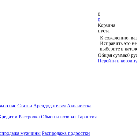
0
0
Корзина
пуста
К сожалению, ваш
Исправить это не
выберите в ката
Общая сумма:
0 ру
Перейти в корзин
ы о нас
Статьи
Арендодателям
Аквачистка
Кредит и Рассрочка
Обмен и возврат
Гарантия
спродажа мужчины
Распродажа подростки