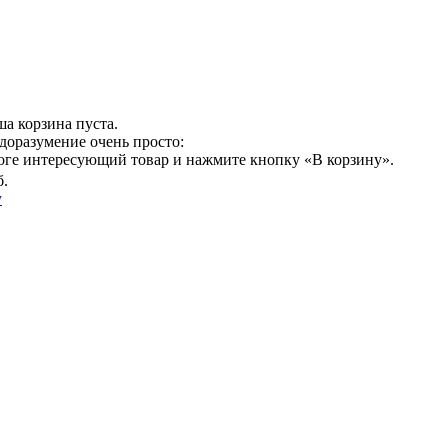
а корзина пуста.
доразумение очень просто:
логе интересующий товар и нажмите кнопку «В корзину».
б.
у