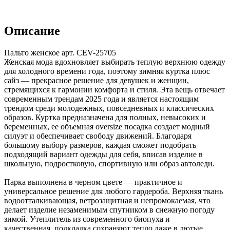
Описание
Пальто женское арт. CEV-25705
Женская мода вдохновляет выбирать теплую верхнюю одежду
для холодного времени года, поэтому зимняя куртка плюс
сайз — прекрасное решение для девушек и женщин,
стремящихся к гармонии комфорта и стиля. Эта вещь отвечает
современным трендам 2025 года и является настоящим
трендом среди молодежных, повседневных и классических
образов. Куртка предназначена для полных, невысоких и
беременных, ее объемная oversize посадка создает модный
силуэт и обеспечивает свободу движений. Благодаря
большому выбору размеров, каждая сможет подобрать
подходящий вариант одежды для себя, вписав изделие в
школьную, подростковую, спортивную или образ автоледи.
Парка выполнена в черном цвете — практичное и
универсальное решение для любого гардероба. Верхняя ткань
водоотталкивающая, ветрозащитная и непромокаемая, что
делает изделие незаменимым спутником в снежную погоду
зимой. Утеплитель из современного биопуха и
качественная подкладка сохраняют тепло даже в лютые