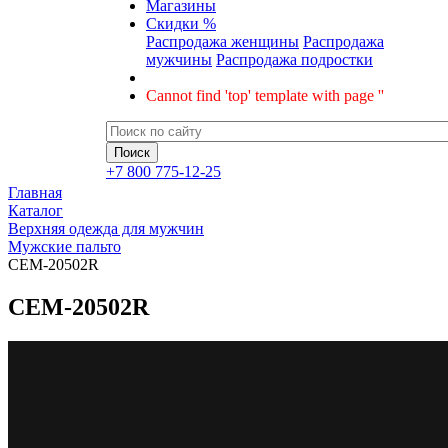
Магазины
Скидки %
Распродажа женщины
Распродажа
мужчины
Распродажа подростки
Cannot find 'top' template with page ''
+7 800 775-12-25
Главная
Каталог
Верхняя одежда для мужчин
Мужские пальто
CEM-20502R
CEM-20502R