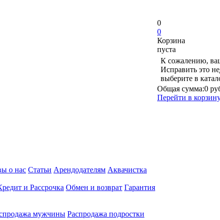
0
0
Корзина
пуста
К сожалению, ваш
Исправить это не
выберите в ката
Общая сумма:
0 ру
Перейти в корзин
ы о нас
Статьи
Арендодателям
Аквачистка
Кредит и Рассрочка
Обмен и возврат
Гарантия
спродажа мужчины
Распродажа подростки